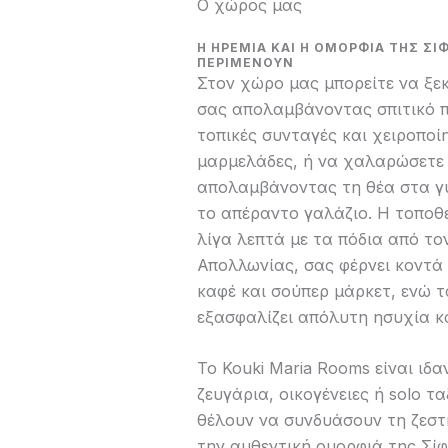
Ο χώρος μας
Η ΗΡΕΜΊΑ ΚΑΙ Η ΟΜΟΡΦΙΆ ΤΗΣ ΣΊ
ΠΕΡΙΜΈΝΟΥΝ
Στον χώρο μας μπορείτε να ξεκ
σας απολαμβάνοντας σπιτικό 
τοπικές συνταγές και χειροποί
μαρμελάδες, ή να χαλαρώσετε
απολαμβάνοντας τη θέα στα γ
το απέραντο γαλάζιο. Η τοποθε
λίγα λεπτά με τα πόδια από το
Απολλωνίας, σας φέρνει κοντά 
καφέ και σούπερ μάρκετ, ενώ 
εξασφαλίζει απόλυτη ησυχία κ
Το Kouki Maria Rooms είναι ιδα
ζευγάρια, οικογένειες ή solo τ
θέλουν να συνδυάσουν τη ζεστ
την αυθεντική ομορφιά της Σίφ