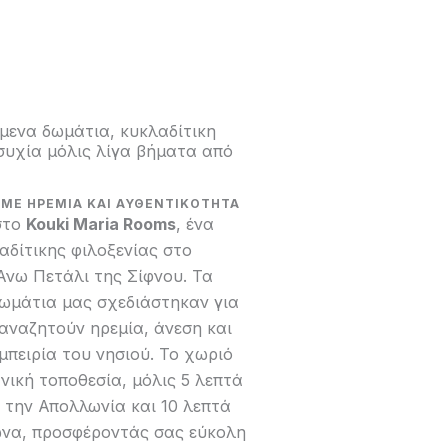
όμενα δωμάτια, κυκλαδίτικη
ησυχία μόλις λίγα βήματα από
 ΜΕ ΗΡΕΜΙΑ ΚΑΙ ΑΥΘΕΝΤΙΚΟΤΗΤΑ
στο
Kouki Maria Rooms
, ένα
αδίτικης φιλοξενίας στο
Άνω Πετάλι της Σίφνου. Τα
δωμάτια μας σχεδιάστηκαν για
αναζητούν ηρεμία, άνεση και
μπειρία του νησιού. Το χωριό
ανική τοποθεσία, μόλις 5 λεπτά
 την Απολλωνία και 10 λεπτά
να, προσφέροντάς σας εύκολη