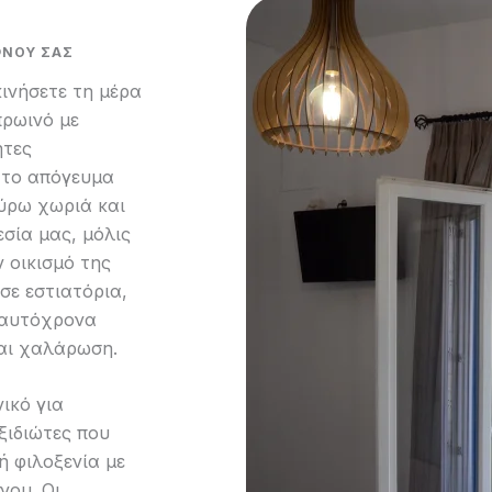
ΦΝΟΥ ΣΑΣ
ινήσετε τη μέρα
πρωινό με
ητες
 το απόγευμα
ύρω χωριά και
σία μας, μόλις
ν οικισμό της
σε εστιατόρια,
ταυτόχρονα
αι χαλάρωση.
νικό για
αξιδιώτες που
ή φιλοξενία με
νου. Οι